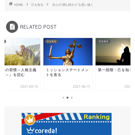
HOME
己を知る
自らの“望む終わり”を思い描く
RELATED POST
知る
己を知る
己を知る
ッションステートメン
第一段階：己を知る
『七つの習慣～人格
を造る
の回復～』を読む
2021-06-11
2021-08-03
2021-0